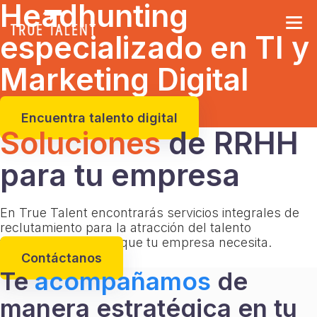
Headhunting
especializado en TI y
Saltar
al
Marketing Digital
contenido
Encuentra talento digital
Soluciones
de RRHH
para tu empresa
En True Talent encontrarás servicios integrales de
reclutamiento para la atracción del talento
tecnológico y digital que tu empresa necesita.
Contáctanos
Te
acompañamos
de
manera estratégica en tu