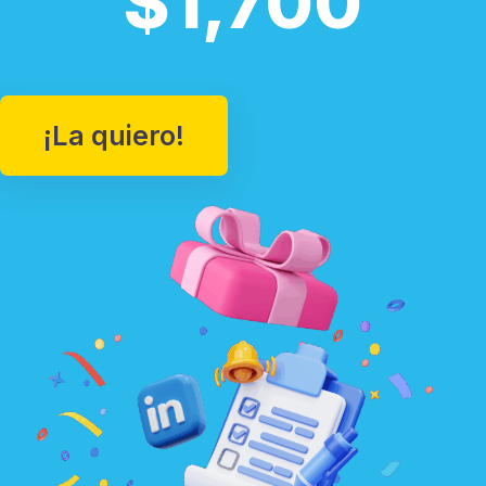
$1,700
¡La quiero!