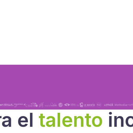
ra el
talento
in